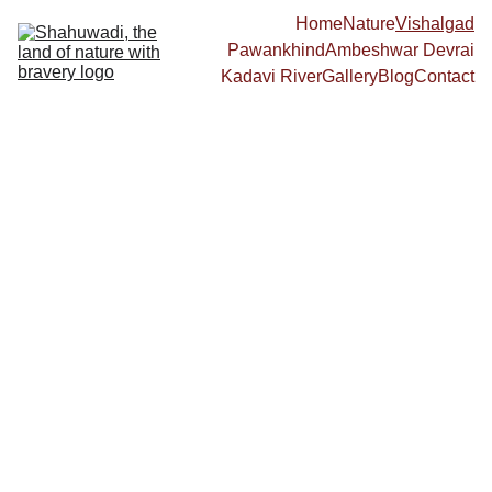
Home
Nature
Vishalgad
Pawankhind
Ambeshwar Devrai
Kadavi River
Gallery
Blog
Contact
उत्तुंग, अभेद्य
विशाळगड
पन्हाळगडचा वेढा अत्यंत शिताफीने आणि
चातुर्याने फोडून शिवराय विशाळगडाच्या
दिशेने रवाना झाले. जिगरबाज मावळ्यांच्या
मदतीने त्यांनी केलेली आखणी यशस्वी